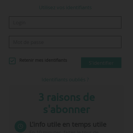
(+31,5 %).
Utilisez vos identifiants
« Une croissance significative attendue
avant l’entrée en vigueur des
nouveaux…
Retenir mes identifiants
S'identifier
Identifiants oubliés ?
3 raisons de
s'abonner
L’info utile en temps utile
En 10 minutes, faites le tour de