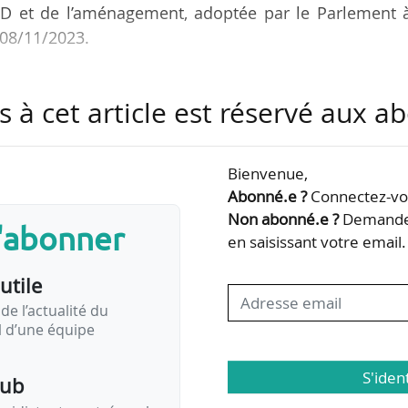
D et de l’aménagement, adoptée par le Parlement à
e 08/11/2023.
les dispositions en discussion de la PPL, la CMP abo
s à cet article est réservé aux 
 suivantes :
cisant la priorité donnée au renforcement de la dess
Bienvenue,
e la SGP dans le cadre des futurs SERM ;
Abonné.e ?
Connectez-vou
ovoiturage et des réseaux cyclables dans la définition
Non abonné.e ?
Demandez
s'abonner
rtements dans les projets, et de la conférence natio
en saisissant votre email.
utile
de l’actualité du
il d’une équipe
S'iden
pub