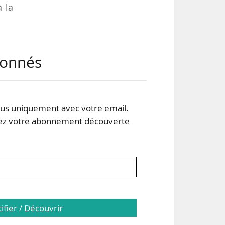
 la
utit
abonnés
erte
s uniquement avec votre email.
 des
 votre abonnement découverte
nale
tifier / Découvrir