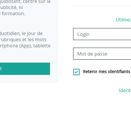
idistant, centré sur la
ublicité, ni
i formation.
Utilise
uotidien, le jour de
rubriques et les mots
artphone (App), tablette
R
Retenir mes identifiants
Ident