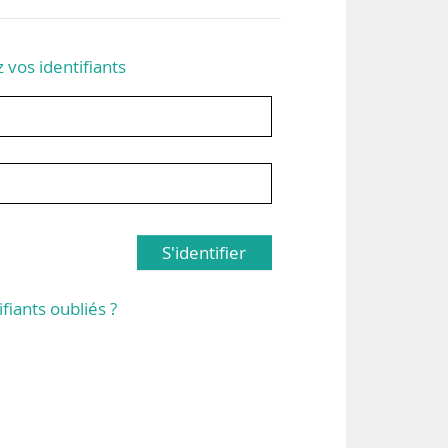
z vos identifiants
S'identifier
ifiants oubliés ?