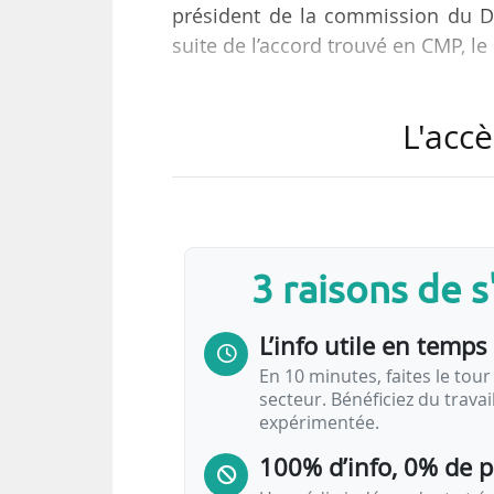
président de la commission du D
suite de l’accord trouvé en CMP, l
Chargée de proposer un texte sur 
L'accè
aux modifications et améliorations
• la rédaction d’un compromis pré
ferroviaire ;
• un accord sur les compétences d
• le maintien de l’intégration du c
3 raisons de 
SERM, de la concertation des dépa
de…
L’info utile en temps 
En 10 minutes, faites le tour 
secteur. Bénéficiez du trava
expérimentée.
100% d’info, 0% de 