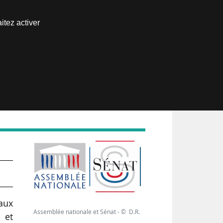
Nous joindre
itez activer
Espace abonné
ar
 aux
Assemblée nationale et Sénat - © D.R.
 et