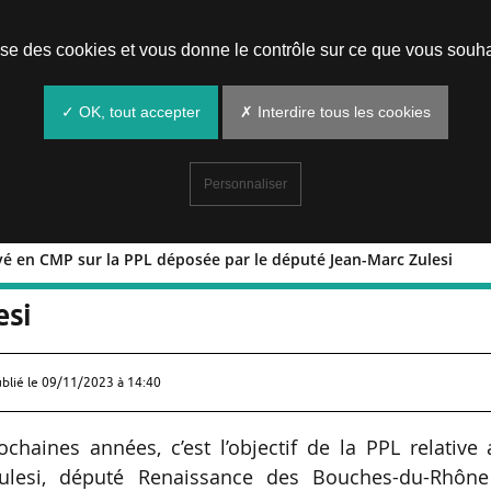
Prendre un rendez-vous
lise des cookies et vous donne le contrôle sur ce que vous souha
✓ OK, tout accepter
✗ Interdire tous les cookies
Personnaliser
vé en CMP sur la PPL déposée par le député Jean-Marc Zulesi
d trouvé en CMP sur la PPL déposée p
esi
ublié le
09/11/2023 à 14:40
haines années, c’est l’objectif de la PPL relative
lesi, député Renaissance des Bouches-du-Rhône