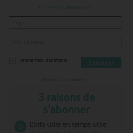
neuves en octobre 2023 selon la norme WLTP
Utilisez vos identifiants
(91,8 g/km en septembre 2023) …
Retenir mes identifiants
S'identifier
Identifiants oubliés ?
3 raisons de
s'abonner
L’info utile en temps utile
En 10 minutes, faites le tour de