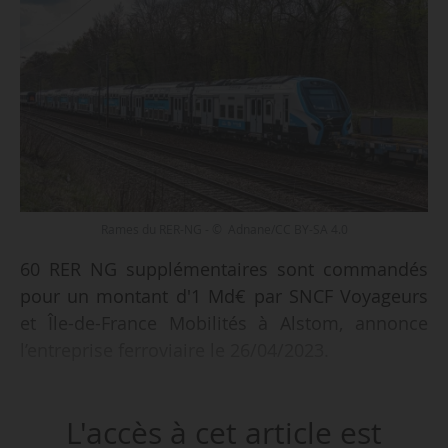
Rames du RER-NG - © Adnane/CC BY-SA 4.0
60 RER NG supplémentaires sont commandés
pour un montant d'1 Md€ par SNCF Voyageurs
et Île-de-France Mobilités à Alstom, annonce
l’entreprise ferroviaire le 26/04/2023.
Cette commande constitue une première levée
L'accès à cet article est
d’option du contrat-cadre signé en janvier 2017