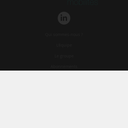
Qui sommes-nous ?
L‘équipe
Le groupe
Abonnements
Contact
Archives
CGA
Mentions légales
Confidentialité