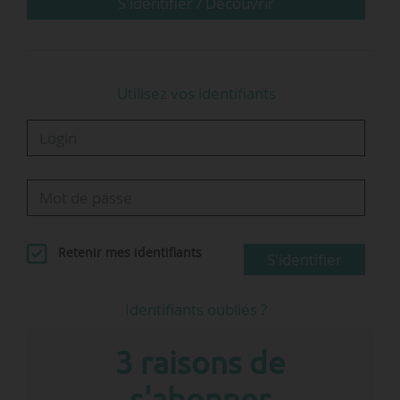
ministre chargé des Transports ;
S'identifier / Découvrir
• Manuelle Salathé, représentante du ministre
de…
Utilisez vos identifiants
Retenir mes identifiants
S'identifier
Identifiants oubliés ?
3 raisons de
s'abonner