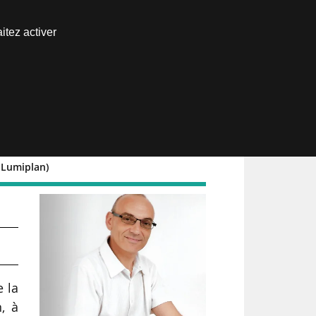
Nous joindre
itez activer
Espace abonné
 Lumiplan)
s
 la
, à