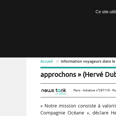
Découvrir sans engagement
Ce site uti
Menu
Accueil
Information voyageurs dans le
Information voyageurs d
approchons » (Hervé Dub
Paris - Initiative n°287110 - Pu
« Notre mission consiste à valor
Compagnie Océane », déclare He