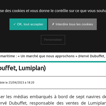
Prendre un rendez-vous
lise des cookies et vous donne le contrôle sur ce que vous souha
✓ OK, tout accepter
✗ Interdire tous les cookies
Personnaliser
 maritime : « Un marché que nous approchons » (Hervé Dubuffet,
ans le maritime : « Un marché que nou
uffet, Lumiplan)
blié le
25/04/2023 à 18:20
iser les médias embarqués à bord de sept navires de
rvé Dubuffet, responsable des ventes de Lumiplan