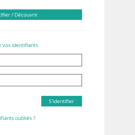
tifier / Découvrir
z vos identifiants
S'identifier
ifiants oubliés ?