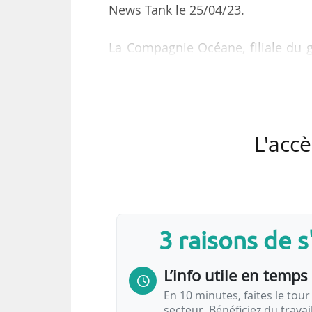
News Tank le 25/04/23.
La Compagnie Océane, filiale du g
îles du Morbihan depuis les 
renouvellement d’exploitation de 
sept ans depuis le 01/01/2023 par 
L'accè
Un accord entre la Compagnie Oc
améliorer l’information des passa
compagnie maritime s’équipe d’u
les plans technologiques et des u
3 raisons de 
L’info utile en temps 
En 10 minutes, faites le tour 
secteur. Bénéficiez du trava