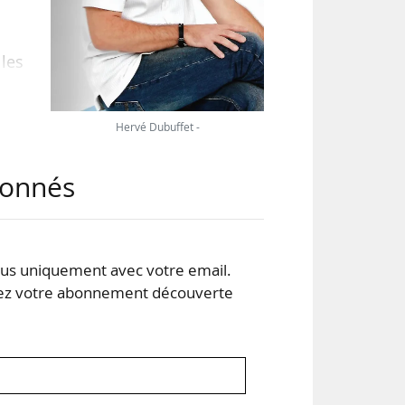
 les
 de
pour
Hervé Dubuffet -
abonnés
our
’une
sur
s uniquement avec votre email.
 votre abonnement découverte