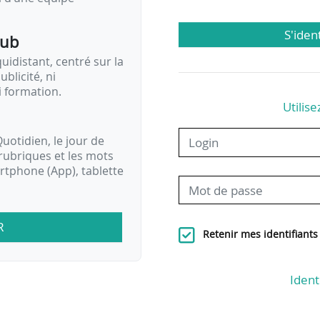
S'iden
pub
idistant, centré sur la
ublicité, ni
i formation.
Utilise
uotidien, le jour de
rubriques et les mots
artphone (App), tablette
R
Retenir mes identifiants
Ident