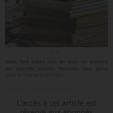
© D.R.
News Tank publie tous les jours les bulletins
des marchés publics. Retrouvez ceux parus
entre le 15 et le 21/04/2023.
Parmi les marchés de la semaine :
• une consultation volontaire des
L'accès à cet article est
professionnels et des publics fragiles dans le
cadre des prochaines étapes Crit’air 3 et Crit’air
réservé aux abonnés