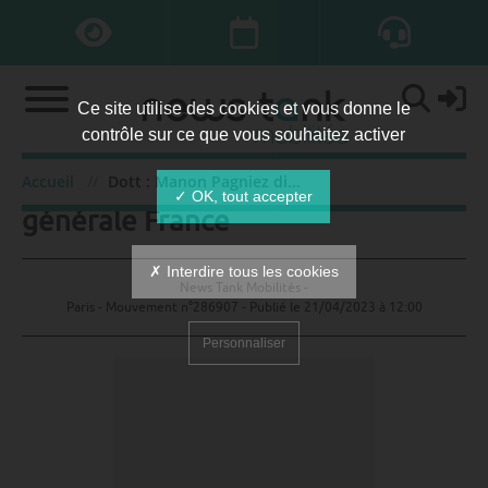
Ce site utilise des cookies et vous donne le
contrôle sur ce que vous souhaitez activer
Dott : Manon Pagniez directrice
Accueil
Dott : Manon Pagniez directrice générale France
✓ OK, tout accepter
générale France
✗ Interdire tous les cookies
News Tank Mobilités -
Paris - Mouvement n°286907 - Publié le
21/04/2023 à 12:00
Personnaliser