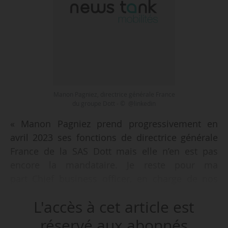
Manon Pagniez, directrice générale France
du groupe Dott - © @linkedin
« Manon Pagniez prend progressivement en
avril 2023 ses fonctions de directrice générale
France de la SAS Dott mais elle n’en est pas
encore la mandataire. Je reste pour ma
part Chief business officer, en charge de nos
principaux marchés, opérations et stratégies
L'accès à cet article est
commerciales en Europe », indique Nicolas
Gorse, qui occupait précédemment les postes
réservé aux abonnés