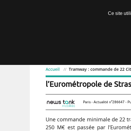
Découvrir sans engagement
Ce site uti
Menu
Accueil
Tramway : commande de 22 Cita
Tramway : commande de 
l’Eurométropole de Stras
Paris - Actualité n°286647 - P
Une commande minimale de 22 tr
250 M€ est passée par l’Euromét