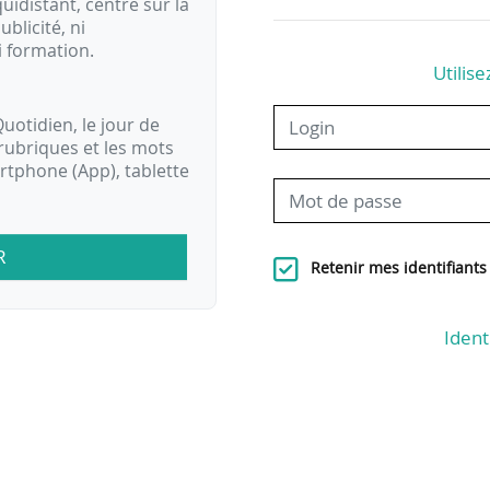
idistant, centré sur la
ublicité, ni
i formation.
Utilise
uotidien, le jour de
rubriques et les mots
artphone (App), tablette
R
Retenir mes identifiants
Ident