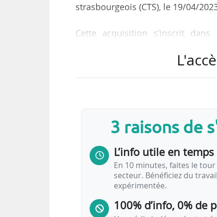
strasbourgeois (CTS), le 19/04/2023
Cette acquisition s’inscrit da
l’Eurométropole de Strasbourg ve
L'accè
et 2027. « Ces nouveaux tramways 
compte 107 rames à date », indique 
L’accord-cadre est attribué pour 
de 12 rames puis une commande s
3 raisons de 
interviendront en mars 2025 pour
être commandées durant la…
L’info utile en temps 
En 10 minutes, faites le tour 
secteur. Bénéficiez du trava
expérimentée.
100% d’info, 0% de 