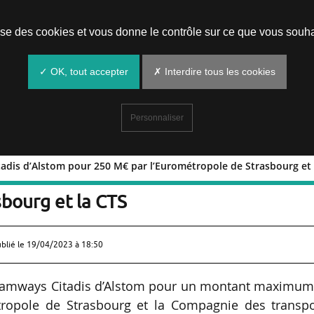
Prendre un rendez-vous
lise des cookies et vous donne le contrôle sur ce que vous souha
✓ OK, tout accepter
✗ Interdire tous les cookies
Personnaliser
dis d’Alstom pour 250 M€ par l’Eurométropole de Strasbourg et 
22 Citadis d’Alstom pour 250 M€ par
bourg et la CTS
ublié le
19/04/2023 à 18:50
amways Citadis d’Alstom pour un montant maximum
ropole de Strasbourg et la Compagnie des transpo