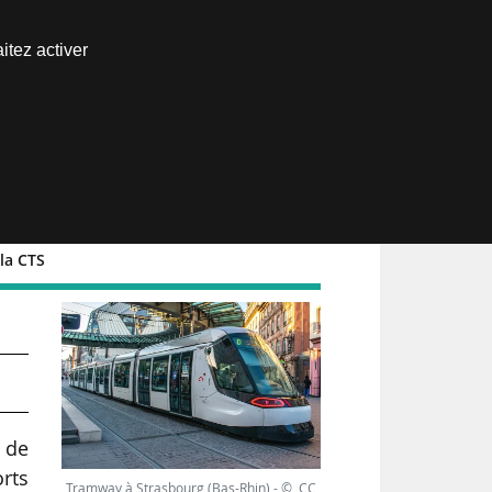
Nous joindre
itez activer
Espace abonné
la CTS
 de
rts
Tramway à Strasbourg (Bas-Rhin) - © CC