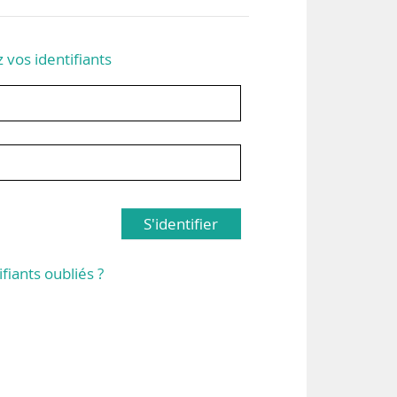
z vos identifiants
S'identifier
ifiants oubliés ?