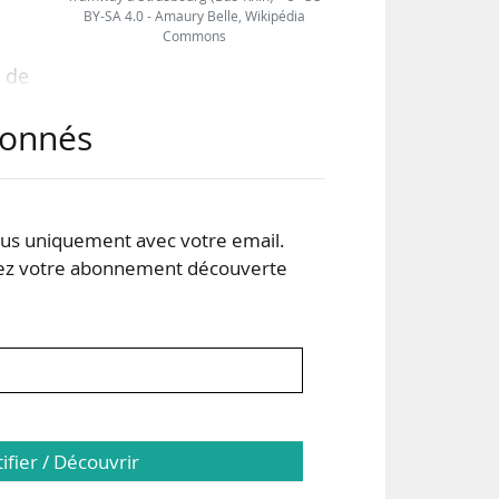
BY-SA 4.0 - Amaury Belle, Wikipédia
Commons
 de
025
abonnés
 qui
ande
s uniquement avec votre email.
ons
 votre abonnement découverte
ont
tifier / Découvrir