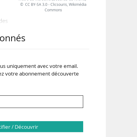
© CC BY-SA 3.0 - Clicsouris, Wikimédia
Commons
des
 ses
abonnés
eurs
 de
ées.
our
s uniquement avec votre email.
 votre abonnement découverte
tifier / Découvrir