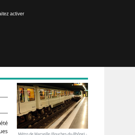
Nous joindre
itez activer
Espace abonné
on
été
ues
Métro de Marseille (Bouches-du-Rhône) -