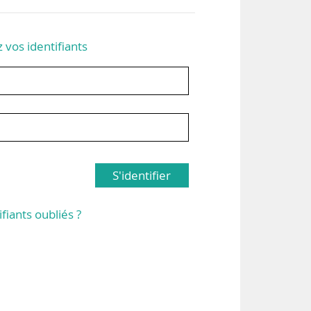
z vos identifiants
S'identifier
ifiants oubliés ?