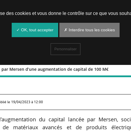
Prendre un rendez-vous
lise des cookies et vous donne le contrôle sur ce que vous souha
✓ OK, tout accepter
✗ Interdire tous les cookies
Personnaliser
nt par Mersen d’une augmentation de capital de 100 M€
ancement par Mersen d’une augmentati
ublié le
19/04/2023 à 12:00
’augmentation du capital lancée par Mersen, soci
n de matériaux avancés et de produits électriq