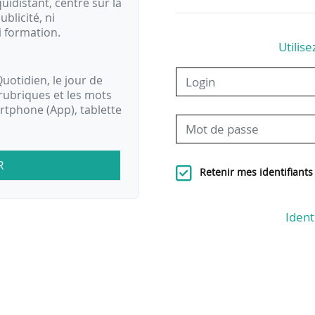
idistant, centré sur la
ublicité, ni
i formation.
Utilise
uotidien, le jour de
rubriques et les mots
artphone (App), tablette
R
Retenir mes identifiants
Ident