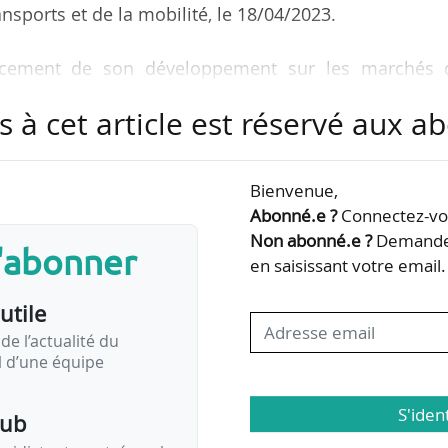
sports et de la mobilité, le 18/04/2023.
ancement de son développement sur les marchés 
gies renouvelables. Le groupe poursuivra notamment
s à cet article est réservé aux 
uction de graphite et de feutre isolants sur plusi
e, démarrera un programme d’agrandissement d’usines
eaux équipements et réalisera des acquisitions cibl
Bienvenue,
onnera également « de la flexibilité financière p
Abonné.e ?
Connectez-vou
plémentaires…
Non abonné.e ?
Demandez
s'abonner
en saisissant votre email.
utile
de l’actualité du
il d’une équipe
S'iden
pub