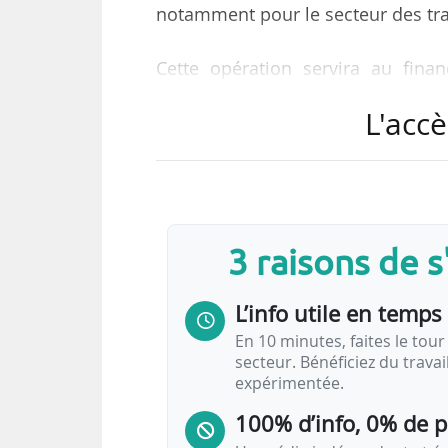
notamment pour le secteur des tran
Cette opération servira au fin
véhicules électriques et des éner
L'accè
augmentations de capacité de prod
sites aux États-Unis et en Europ
finition et d’acquisition de nouv
Cette augmentation de capital d
répondre à des opportunités sup
3 raisons de 
L’info utile en temps 
En 10 minutes, faites le tour 
secteur. Bénéficiez du trava
expérimentée.
100% d’info, 0% de 