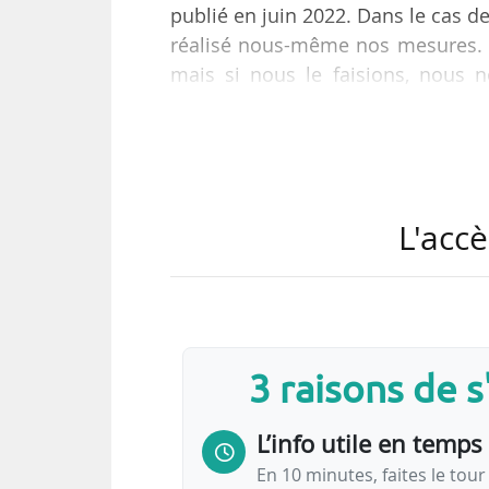
publié en juin 2022. Dans le cas d
réalisé nous-même nos mesures. 
mais si nous le faisions, nous n
général de l’association Respire, 
Le 22/03/2021, Respire déposai
blessures involontaires auprès du
ordonné l’ouverture d’une enquête
L'accè
l’OCLAESP.
« Une nouvelle étape a…
3 raisons de 
L’info utile en temps 
En 10 minutes, faites le tour 