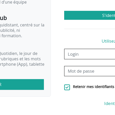
il d’une équipe
S'iden
pub
idistant, centré sur la
ublicité, ni
i formation.
Utilise
uotidien, le jour de
rubriques et les mots
artphone (App), tablette
R
Retenir mes identifiants
Ident