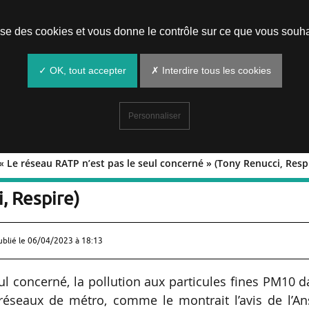
Prendre un rendez-vous
lise des cookies et vous donne le contrôle sur ce que vous souha
✓ OK, tout accepter
✗ Interdire tous les cookies
Personnaliser
: « Le réseau RATP n’est pas le seul concerné » (Tony Renucci, Resp
métro : « Le réseau RATP n’est pas le se
, Respire)
ublié le
06/04/2023 à 18:13
eul concerné, la pollution aux particules fines PM10 
s réseaux de métro, comme le montrait l’avis de l’A