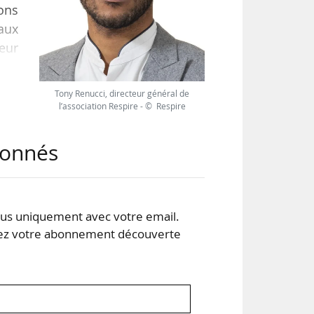
ions
aux
eur
Tony Renucci, directeur général de
 et
l’association Respire - © Respire
er a
s de
abonnés
s uniquement avec votre email.
 votre abonnement découverte