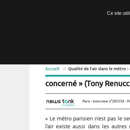
Découvrir sans engagement
Ce site uti
Menu
Accueil
Qualité de l’air dans le métro 
Qualité de l’air dans le 
concerné » (Tony Renucci
Paris - Interview n°285556 - P
« Le métro parisien n’est pas le s
l’air existe aussi dans les autre