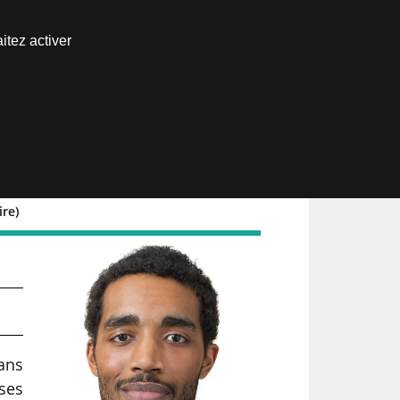
Nous joindre
itez activer
Espace abonné
ire)
ul
dans
nses