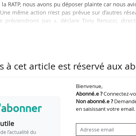
e la RATP, nous avons pu déposer plainte car nous av
Une même action n’est pas prévue sur d’autres rése
e préviendrons pas », déclare Tony Renucci, direct
à News Tank le 06/04/2023.
t plainte contre la RATP pour tromperie aggravée
 procureur de Paris. Le procureur en charge du dossi
 fin mars 2023. L’enquête est confiée aux enquêteur
s à cet article est réservé aux 
Bienvenue,
Abonné.e ?
Connectez-vou
Non abonné.e ?
Demandez
s'abonner
en saisissant votre email.
utile
de l’actualité du