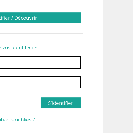
tifier / Découvrir
z vos identifiants
S'identifier
ifiants oubliés ?