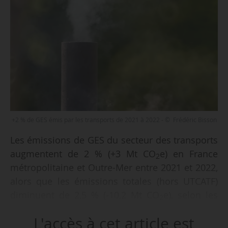
+2 % de GES émis par les transports de 2021 à 2022 - © Frédéric Bisson
Les émissions de GES du secteur des transports
augmentent de 2 % (+3 Mt CO
e) en France
2
métropolitaine et Outre-Mer entre 2021 et 2022,
alors que les émissions totales (hors UTCATF)
diminuent de 2,5 % (-10,2 Mt CO
e), selon les
2
estimations des émissions de GES publiées par
L'accès à cet article est
le Citepa le 03/04/2023.