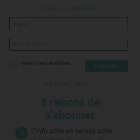
VP neuves en mars 2023 selon la norme WLTP
Utilisez vos identifiants
(99 g/km en février 2023) ;
• 39,9 % de VP…
Retenir mes identifiants
S'identifier
Identifiants oubliés ?
3 raisons de
s'abonner
L’info utile en temps utile
En 10 minutes, faites le tour de