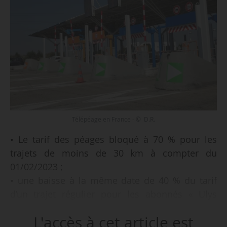
Télépéage en France - © D.R.
• Le tarif des péages bloqué à 70 % pour les
trajets de moins de 30 km à compter du
01/02/2023 ;
• une baisse à la même date de 40 % du tarif
d’un trajet régulier pour les abonnés « Ulys
30 » ;
L'accès à cet article est
• 10 % de réduction avec la solution Ulys sur