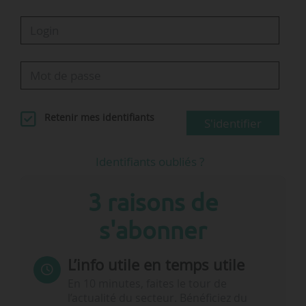
pour les abonnés », déclare Clément Beaune,
ministre délégu…
Retenir mes identifiants
S'identifier
Identifiants oubliés ?
3 raisons de
s'abonner
L’info utile en temps utile
En 10 minutes, faites le tour de
l’actualité du secteur. Bénéficiez du