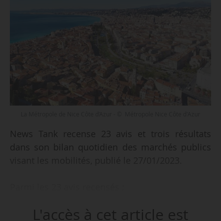
La Métropole de Nice Côte d’Azur - © Métropole Nice Côte d'Azur
News Tank recense 23 avis et trois résultats
dans son bilan quotidien des marchés publics
visant les mobilités, publié le 27/01/2023.
Parmi les 23 avis recensés :
• réalisation de constructions relatifs aux
L'accès à cet article est
projets du schéma directeur du réseau de