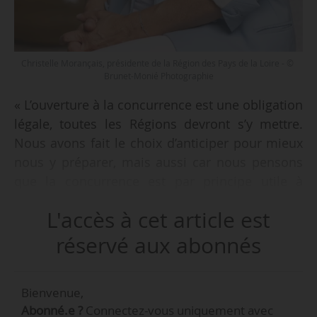
Christelle Morançais, présidente de la Région des Pays de la Loire - ©
Brunet-Monié Photographie
« L’ouverture à la concurrence est une obligation
légale, toutes les Régions devront s’y mettre.
Nous avons fait le choix d’anticiper pour mieux
nous y préparer, mais aussi car nous pensons
que la concurrence est par principe utile à
l’émulation et à l’amélioration du service rendu
L'accès à cet article est
aux voyageurs », déclare Christelle Morançais,
présidente de la Région Pays de la Loire, à News
réservé aux abonnés
Tank le 27/01/2023.
Bienvenue,
« D’un point de vue général, il est de bonne
Abonné.e ?
Connectez-vous uniquement avec
gestion d’optimiser le matériel existant, tant sur