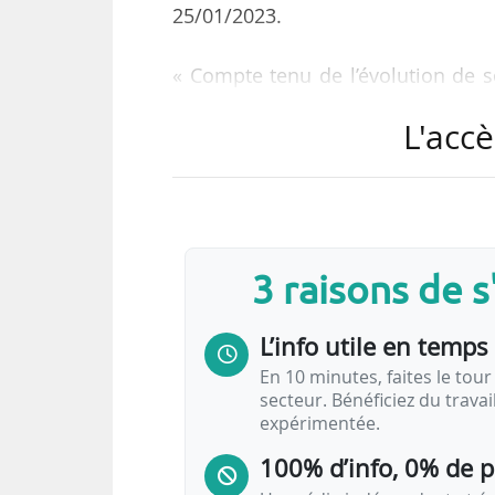
25/01/2023.
« Compte tenu de l’évolution de s
marché, Navya n’était plus en m
L'accè
montant suffisant lui permettant 
ailleurs, toutes les tentatives d’
cette entreprise créée en 2014 et 
Depuis la démission de Sophie D
3 raisons de 
janvier 2022, son pilotage était a
Le…
L’info utile en temps 
En 10 minutes, faites le tour 
secteur. Bénéficiez du trava
expérimentée.
100% d’info, 0% de 