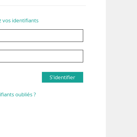
z vos identifiants
S'identifier
ifiants oubliés ?