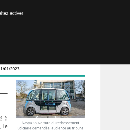
Nous joindre
itez activer
Espace abonné
31/01/2023
é à
Navya : ouverture du redressement
 le
judiciaire demandée, audience au tribunal