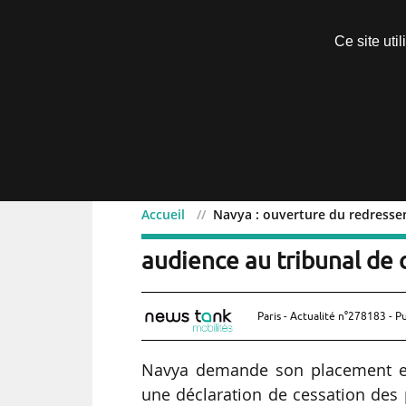
Découvrir sans engagement
Ce site uti
Menu
Accueil
Navya : ouverture du redresse
Navya : ouverture du re
audience au tribunal de
Paris - Actualité n°278183 - P
Navya demande son placement en
une déclaration de cessation des