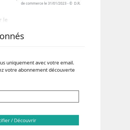
de commerce le 31/01/2023 - © D.R.
r le
’un
abonnés
 Par
ique
s uniquement avec votre email.
uis
 votre abonnement découverte
vier
tifier / Découvrir