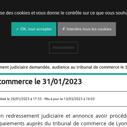
Prendre un rendez-vous
lise des cookies et vous donne le contrôle sur ce que vous souha
✓ OK, tout accepter
✗ Interdire tous les cookies
Personnaliser
ment judiciaire demandée, audience au tribunal de commerce le 
dressement judiciaire demandée,
 commerce le 31/01/2023
ublié le
26/01/2023 à 17:55
- Mis à jour le 13/03/2023 à 16:03
 redressement judiciaire et annonce avoir procéd
 paiements auprès du tribunal de commerce de Lyon,