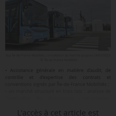
Bus Île-de-France Mobilités, consultation du marché jusqu’au 24/02/2023
- © Île-de-France Mobilités
• Assistance générale en matière d’audit, de
contrôle et d’expertise des contrats et
conventions signés par Île-de-France Mobilités ;
• un marché structuré en trois lots : analyse de
l’application des dispositions contractuelles,
accompagnement dans la négociation avec les
L'accès à cet article est
opérateurs, expertise économique et tarifaire ; ;