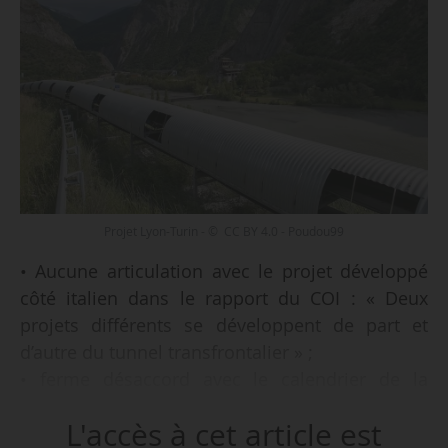
Projet Lyon-Turin - © CC BY 4.0 - Poudou99
• Aucune articulation avec le projet développé
côté italien dans le rapport du COI : « Deux
projets différents se développent de part et
d’autre du tunnel transfrontalier » ;
• ferme désaccord avec le calendrier de la
section française : « L’hypothétique livraison des
L'accès à cet article est
voies nouvelles d’accès depuis Lyon jusqu’au