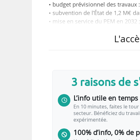
• budget prévisionnel des travaux 
• subvention de l’État de 1,2 M€ da
• mise en service du PEM en 2032 
L'accè
tels sont les objectifs de la Régi
réalisation du PEM de Matabiau 
l’ensemble de la ville, indique la co
« Faisant partie intégrante du g
3 raisons de 
mobilités, Grand Matabiau quais d’O
du territoire, à améliorer l’intermo
L’info utile en temps 
En 10 minutes, faites le tour 
secteur. Bénéficiez du trava
expérimentée.
100% d’info, 0% de 