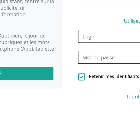
idistant, centré sur la
ublicité, ni
i formation.
Utilise
uotidien, le jour de
rubriques et les mots
artphone (App), tablette
R
Retenir mes identifiants
Ident