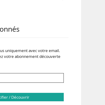
abonnés
r la
sur
s uniquement avec votre email.
des
 votre abonnement découverte
vité
tifier / Découvrir