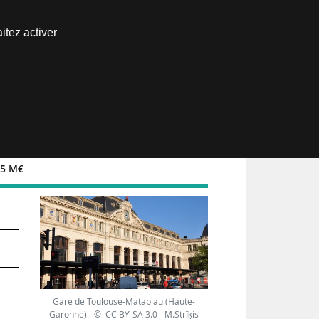
Nous joindre
itez activer
Espace abonné
65 M€
Gare de Toulouse-Matabiau (Haute-
Garonne) - © CC BY-SA 3.0 - M.Strīķis