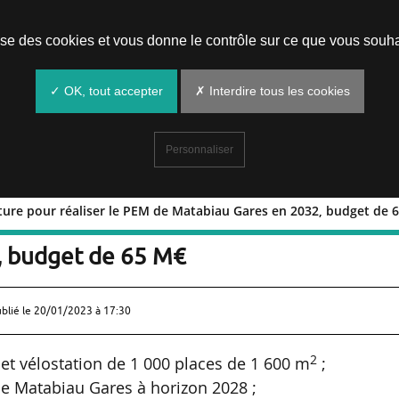
Prendre un rendez-vous
lise des cookies et vous donne le contrôle sur ce que vous souha
✓ OK, tout accepter
✗ Interdire tous les cookies
Personnaliser
cture pour réaliser le PEM de Matabiau Gares en 2032, budget de 
rchitecture pour réaliser le PEM de
, budget de 65 M€
ublié le
20/01/2023 à 17:30
2
et vélostation de 1 000 places de 1 600 m
;
de Matabiau Gares à horizon 2028 ;