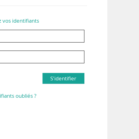
z vos identifiants
S'identifier
ifiants oubliés ?