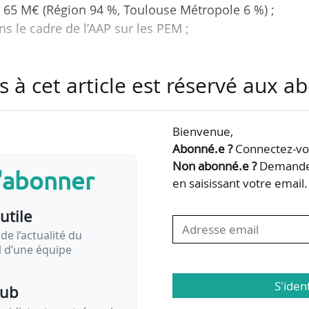
: 65 M€ (Région 94 %, Toulouse Métropole 6 %) ;
ns le cadre de l’AAP sur les PEM ;
;
s à cet article est réservé aux 
on Occitanie qui lance un concours d’architecture pou
Gares visant à ouvrir la gare Toulouse Matabiau 
llectivité le 18/01/2023.
Bienvenue,
Abonné.e ?
Connectez-vou
rand projet d’aménagement urbain et d’amélioration 
Non abonné.e ?
Demandez
s'abonner
c, ce pôle d’échanges participe à renforcer l’attracti
en saisissant votre email.
dalité…
utile
de l’actualité du
il d’une équipe
S'iden
pub