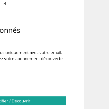
s et
ait
abonnés
e à
tif
s uniquement avec votre email.
otte
 votre abonnement découverte
tifier / Découvrir