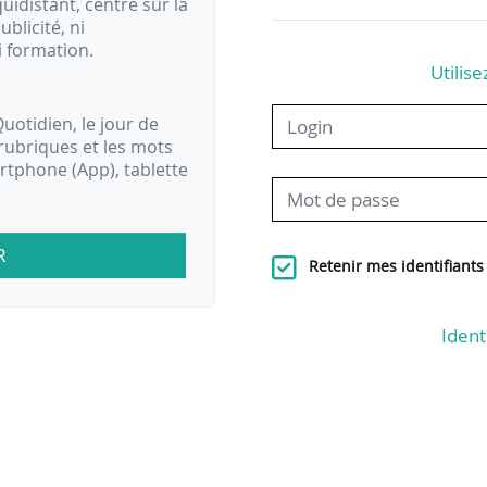
idistant, centré sur la
ublicité, ni
i formation.
Utilise
uotidien, le jour de
rubriques et les mots
artphone (App), tablette
R
Retenir mes identifiants
Ident