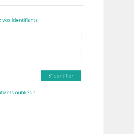
z vos identifiants
S'identifier
ifiants oubliés ?