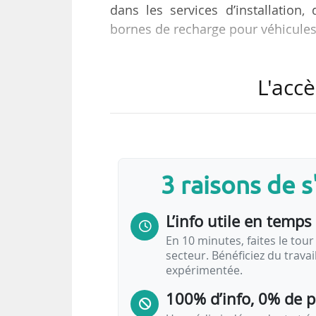
dans les services d’installation,
bornes de recharge pour véhicules 
« Bien que notre marché reste je
L'accè
aucun doute sur la prise de cons
rendre notre mobilité plus propre »
Fondée en 2018, la société cibl
(copropriétés et bailleurs sociaux) 
3 raisons de 
automobile. Waat a levé 30 M€, le
L’info utile en temps 
En 10 minutes, faites le tour 
secteur. Bénéficiez du trava
expérimentée.
100% d’info, 0% de 