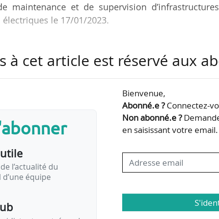
 de maintenance et de supervision d’infrastructure
électriques le 17/01/2023.
une et son cadre législatif encore mouvant, il ne f
s à cet article est réservé aux 
cience chez les parties prenantes quant à l’urgenc
, déclare Patrick Kic, président de Waat.
Bienvenue,
e deux principaux marchés : le résidentiel collec
Abonné.e ?
Connectez-vou
et les acteurs du secteur tertiaire, dont ceux de la fl
Non abonné.e ?
Demandez
s'abonner
…
en saisissant votre email.
utile
de l’actualité du
il d’une équipe
S'iden
pub