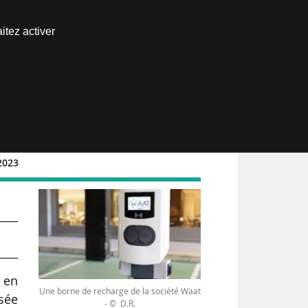
Nous joindre
itez activer
Espace abonné
2023
s en
Une borne de recharge de la société Waat
isée
- © D.R.