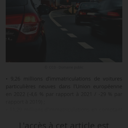
© CC0 - Domaine public
• 9,26 millions d’immatriculations de voitures
particulières neuves dans l’Union européenne
en 2022 (-4,6 % par rapport à 2021 / -29 % par
rapport à 2019) ;
• 11,29 millions d’immatriculations en comptant
l’Islande, la Norvège, la Suisse et le Royaume-
L'accès à cet article est
Uni (-4,1 % / -28,6 %) ;