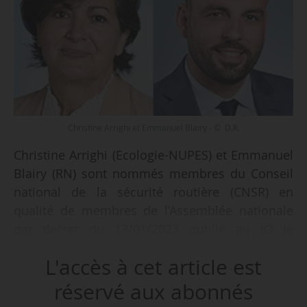
Christine Arrighi et Emmanuel Blairy - © D.R.
Christine Arrighi (Ecologie-NUPES) et Emmanuel
Blairy (RN) sont nommés membres du Conseil
national de la sécurité routière (CNSR) en
qualité de membres de l’Assemblée nationale
par décret du 13/01/2023 publié au JO le
15/01/2023.
L'accès à cet article est
Ils sont désignés par Yaël Braun-Pivet,
réservé aux abonnés
présidente de l’Assemblée nationale, le