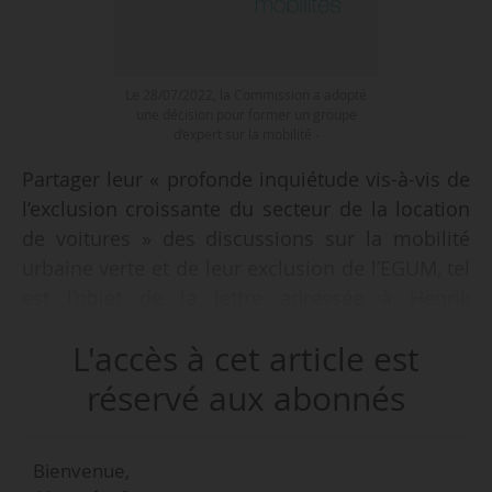
Le 28/07/2022, la Commission a adopté
une décision pour former un groupe
d’expert sur la mobilité -
Partager leur « profonde inquiétude vis-à-vis de
l’exclusion croissante du secteur de la location
de voitures » des discussions sur la mobilité
urbaine verte et de leur exclusion de l’EGUM, tel
est l’objet de la lettre adressée à Henrik
Hololei, directeur général de la mobilité et des
L'accès à cet article est
transports à la Commission européenne, par
trois sociétés de locations de voitures, le
réservé aux abonnés
12/01/2023.
Bienvenue,
Sous le nom de « Coalition des loueurs de