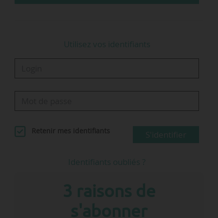
• estimer leur capacité à assumer certaines fonctions
pour répondre aux grands rôles et enjeux qu’on leur
assigne,
• distinguer les gares…
Utilisez vos identifiants
Retenir mes identifiants
S'identifier
Identifiants oubliés ?
3 raisons de
s'abonner