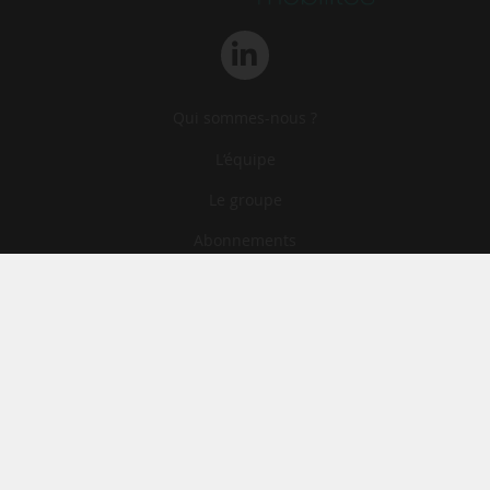
Qui sommes-nous ?
L‘équipe
Le groupe
Abonnements
Contact
Archives
CGA
Mentions légales
Confidentialité
Cookies