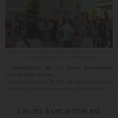
Île-de-France : « Les 153 gares rurales sont des portes ouvertes sur la
ville » (Institut Paris Région) - © Institut Paris Région
• Identification de 153 gares franciliennes
comme étant rurales ;
• l’amélioration par le GPE de l’accessibilité des
Franciliens à leur Région et aux pôles d’emploi ;
• les gares les plus fréquentées présentent les
plus forts taux de rabattement en bus ;
L'accès à cet article est
• un rabattement en vélo observé de 500 m à
trois kilomètres autour des gares ;