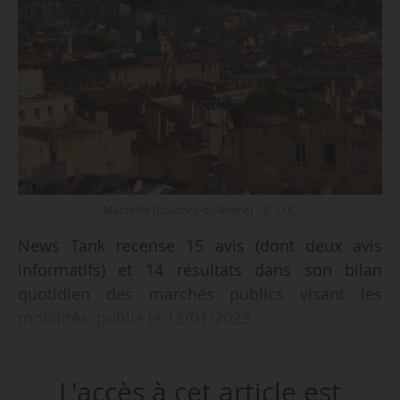
Marseille (Bouches-du-Rhône) - © D.R.
News Tank recense 15 avis (dont deux avis
informatifs) et 14 résultats dans son bilan
quotidien des marchés publics visant les
mobilités, publié le 12/01/2023.
Parmi les 15 avis recensés :
L'accès à cet article est
• des travaux de dépose de bornes