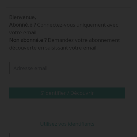
Florence Gall a été directrice de cabinet
Bienvenue,
parlementaire du député du Val-de-
Abonné.e ?
Connectez-vous uniquement avec
Marne Guillaume Gouffier Valente de
votre email.
septembre 2017 à janvier 2023. Le 08/02/2022,
Non abonné.e ?
Demandez votre abonnement
le député a rendu au ministre des Transports et
découverte en saisissant votre email.
au ministre de l’Industrie un rapport sur la
filière économique du vélo.
S'identifier / Découvrir
Utilisez vos identifiants