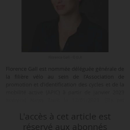
Florence Gall - © D.R
Florence Gall est nommée déléguée générale de
la filière vélo au sein de l’Association de
promotion et d’identification des cycles et de la
mobilité active (APIC) à partir de janvier 2023
apprend News Tank, le 12/01/2023. Elle est
désormais en charge d’organiser les activités de
L'accès à cet article est
la filière vélo pour l’APIC, et en premier lieu de
coordonner la rédaction du contrat de filière.
réservé aux abonnés