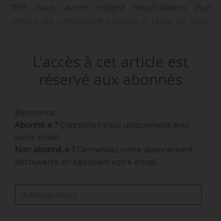
DSP, nous avons intégré l’exploitation d’un
service de ramassage scolaire à l’aide de vélo-
bus à assistance électrique. Transdev recrutera
les chauffeurs du vélo-bus au même titre qu’elle
L'accès à cet article est
peut le faire sur le transport scolaire classique.
Le service sera relancé tel qu’il existait au
réservé aux abonnés
moment de son arrêt dans le courant de l’année
2023 », déclare Marc Monnier, directeur des
Bienvenue,
mobilités de la communauté d’agglomération
Abonné.e ?
Connectez-vous uniquement avec
Seine-Eure, à News Tank le 10/01/2023.
votre email.
Non abonné.e ?
Demandez votre abonnement
« Transdev organisera les réunions avec les
découverte en saisissant votre email.
communes et les établissements scolaires pour
recueillir les impressions et demandes des
parents et des enfants. Avec ces informations,
ses équipes pourront tracer les itinéraires et les
rotations sur…