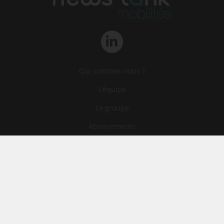
Qui sommes-nous ?
L‘équipe
Le groupe
Abonnements
Contact
Archives
CGA
Mentions légales
Confidentialité