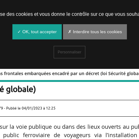
Prendre un rendez-vous
lise des cookies et vous donne le contrôle sur ce que vous souha
✓ OK, tout accepter
✗ Interdire tous les cookies
Personnaliser
as frontales embarquées encadré par un décret (loi Sécurité globa
es caméras frontales embarquées encad
té globale)
79 - Publié le
04/01/2023 à 12:25
sur la voie publique ou dans des lieux ouverts au pu
public ferroviaire de voyageurs via l’installation