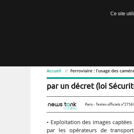
Découvrir sans engagement
Ce site uti
Menu
Accueil
Ferroviaire : l’usage des camér
Ferroviaire : l’usage d
par un décret (loi Sécuri
Paris - Textes officiels n°2756
• Exploitation des images captées 
par les opérateurs de transport 