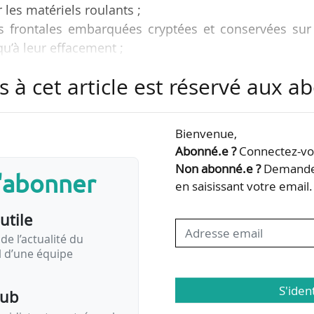
les matériels roulants ;
s frontales embarquées cryptées et conservées sur
u’à leur effacement ;
ouvant enregistrer des images en continu, sauf lors
s à cet article est réservé aux 
t une durée de trente jours maximum à compter du j
Bienvenue,
ts habilités afin de procéder à l’extraction des don
Abonné.e ?
Connectez-vou
ymisation » ;
Non abonné.e ?
Demandez
s'abonner
en saisissant votre email.
utile
de l’actualité du
il d’une équipe
S'iden
pub