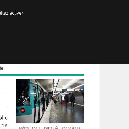
Nous joindre
itez activer
Espace abonné
le)
ré
blic
 de
Métro ligne 13, Paris - © Greenski / CC