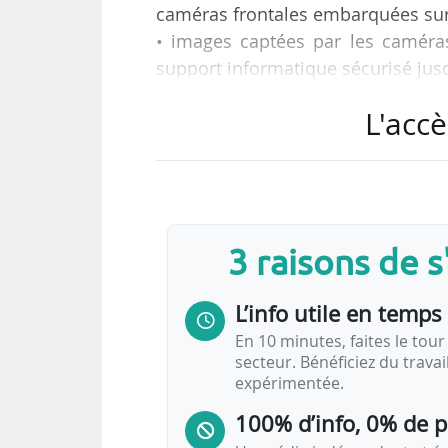
caméras frontales embarquées sur 
• images captées par les caméra
support informatique sécurisé jusq
• caméras frontales embarquées p
L'accè
le matériel roulant est à l’arrêt ;
• informations conservées pendan
de leur enregistrement ;
• formation adaptée pour les agen
ainsi qu’à la levée de la « pseudon
3 raisons de 
• expérimentation de trois ans ;
L’info utile en temps 
telles sont les…
En 10 minutes, faites le tour 
secteur. Bénéficiez du trava
expérimentée.
100% d’info, 0% de 