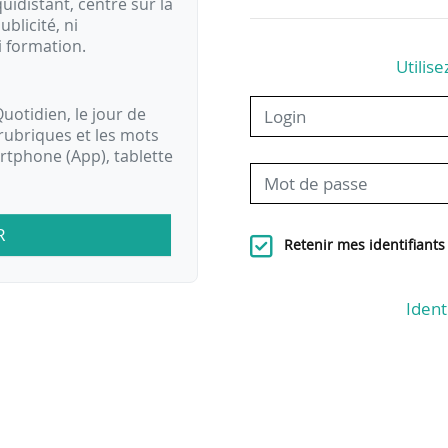
idistant, centré sur la
ublicité, ni
i formation.
Utilise
uotidien, le jour de
rubriques et les mots
artphone (App), tablette
R
Retenir mes identifiants
Ident