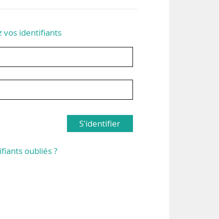
z vos identifiants
S'identifier
ifiants oubliés ?