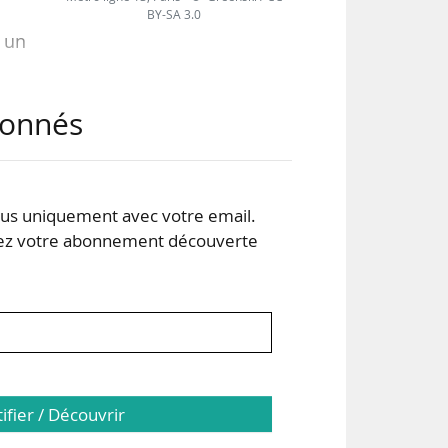
BY-SA 3.0
 un
que
abonnés
our
nées
s uniquement avec votre email.
 votre abonnement découverte
tifier / Découvrir