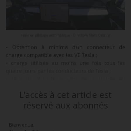
Tesla en pilotage automatique - © Whole Mars Catalog
• Obtention à minima d’un connecteur de
charge compatible avec les VE Tesla ;
• charge utilisée au moins une fois tous les
quatre jours par les conducteurs de Tesla ;
• taux de réussite moyen de la charge au
minimum de 90 % ;
L'accès à cet article est
telles sont les conditions pour inclure une
réservé aux abonnés
borne de recharge rapide tierce dans le système
de navigation de Tesla, indique la société le
Bienvenue,
01/01/2023.