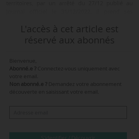
territoires, par un arrêté du 27/12 publié au
Journal officiel le 31/12/2022. Il prend ses
fonctions le 02/01/2023.
L'accès à cet article est
Anthony Lusson occupait le poste de conseiller
réservé aux abonnés
spécial du ministre depuis juillet 2022, après
avoir dirigé le cabinet de Christophe Béchu
Bienvenue,
lorsqu’il était maire de la Ville d’Angers.
Abonné.e ?
Connectez-vous uniquement avec
votre email.
Non abonné.e ?
Demandez votre abonnement
découverte en saisissant votre email.
S'identifier / Découvrir