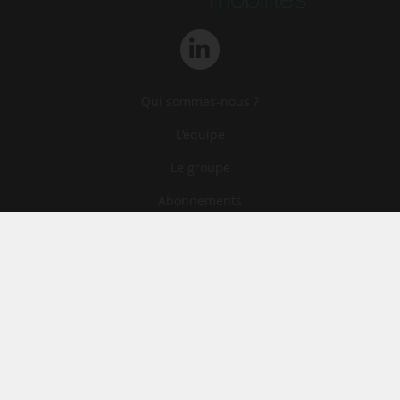
Qui sommes-nous ?
L‘équipe
Le groupe
Abonnements
Contact
Archives
CGA
Mentions légales
Confidentialité