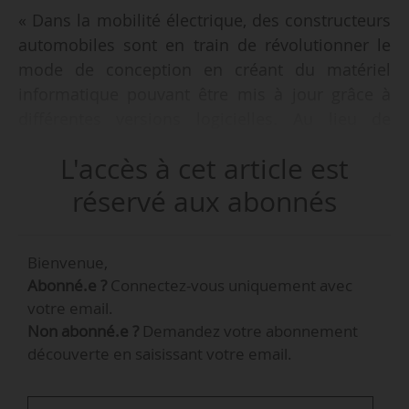
« Dans la mobilité électrique, des constructeurs
automobiles sont en train de révolutionner le
mode de conception en créant du matériel
informatique pouvant être mis à jour grâce à
différentes versions logicielles. Au lieu de
multiplier des systèmes qui seraient vendus et
L'accès à cet article est
remplacés une fois datés, le hardware prend le
lead et s’agrémente de versions du logiciel afin
réservé aux abonnés
d’améliorer le système, l’autonomie ou le
freinage », déclare Christophe Cazes, directeur
Bienvenue,
innovation d’Expleo, à News Tank le 20/01/2023.
Abonné.e ?
Connectez-vous uniquement avec
votre email.
« Expleo, ce sont 17 000 experts dans le monde
Non abonné.e ?
Demandez votre abonnement
dont 5 000 en France. Environ 1 000 salariés en
découverte en saisissant votre email.
France sont dédiés aux constructeurs et
équipementiers automobiles. Le ferroviaire