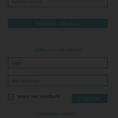
représente environ 500 salariés en France. Nous
touchons de gros clients, privés ou
institutionnels. C’est une…
S'identifier / Découvrir
Utilisez vos identifiants
Retenir mes identifiants
S'identifier
Identifiants oubliés ?