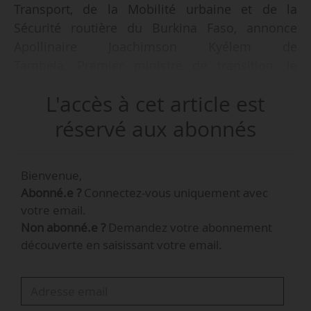
Transport, de la Mobilité urbaine et de la
Sécurité routière du Burkina Faso, annonce
Apollinaire Joachimson Kyélem de
Tambela, Premier ministre de transition, le
25/10/2022. Son gouvernement est composé de
L'accès à cet article est
23 ministres.
réservé aux abonnés
Ingénieur en génie civil, Roland Somda était
directeur général des infrastructures au
Bienvenue,
ministère des Infrastructures et du
Abonné.e ?
Connectez-vous uniquement avec
Désenclavement depuis le 20/04/2022.
votre email.
Non abonné.e ?
Demandez votre abonnement
découverte en saisissant votre email.