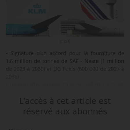
© D.R.
• Signature d’un accord pour la fourniture de
1,6 million de tonnes de SAF - Neste (1 million
de 2023 à 2030) et DG Fuels (600 000 de 2027 à
2036) ;
• objectif d’incorporer 10 % de SAF d’ici à 2030,
deux accords qui remplissent « environ 3 de ces
L'accès à cet article est
10 % » ;
• 4,7 millions de tonnes de CO₂ économisés par
réservé aux abonnés
rapport à l’utilisation de carburants fossiles, sur
l’ensemble du cycle de vie ;