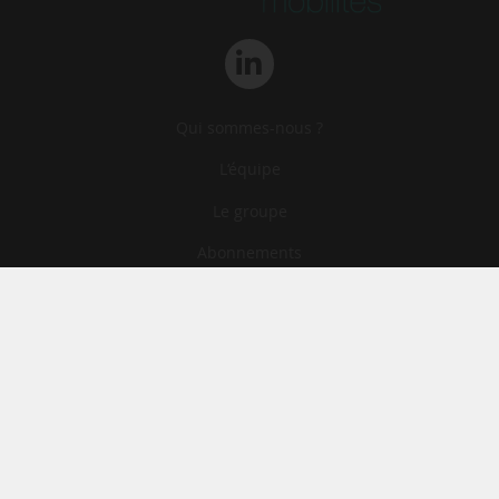
Qui sommes-nous ?
L‘équipe
Le groupe
Abonnements
Contact
Archives
CGA
Mentions légales
Confidentialité