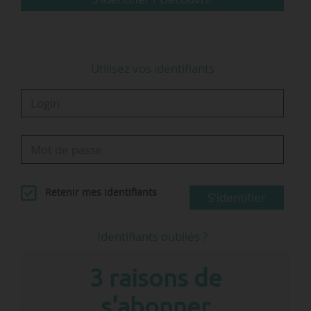
réseaux cyclables : EuroVelo, Schéma national,
schémas régionaux…
Utilisez vos identifiants
Retenir mes identifiants
S'identifier
Identifiants oubliés ?
3 raisons de
s'abonner