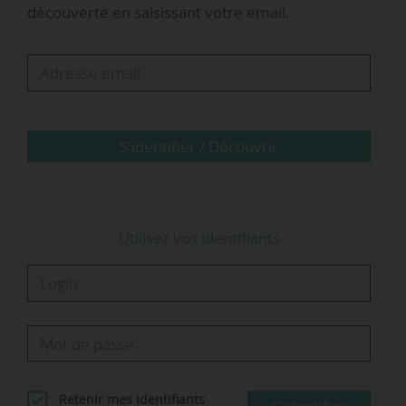
découverte en saisissant votre email.
19/10/2022.
Invité à réagir sur l’actualité du financement des
infrastructures ferroviaires, Philippe Tabarot
détaille à la vingtaine de dirigeantes et
dirigeants du secteur…
S'identifier / Découvrir
Utilisez vos identifiants
Retenir mes identifiants