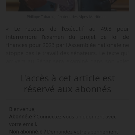
Philippe Tabarot, sénateur des Alpes-Maritimes -
« Le recours de l’exécutif au 49.3 pour
interrompre l’examen du projet de loi de
finances pour 2023 par l’Assemblée nationale ne
stoppe pas le travail des sénateurs. Le texte qui
arrivera au Sénat sera examiné dans son volet
consacré aux recettes et celui des dépenses, qui
L'accès à cet article est
sont ventilées en 33 missions dont la mission
Écologie et son programme 203 ‘Infrastructures
réservé aux abonnés
et services de transport’, l’un des principaux
programmes pour le financement des
Bienvenue,
mobilités », déclare Philippe Tabarot, sénateur
Abonné.e ?
Connectez-vous uniquement avec
des Alpes-Maritimes et rapporteur du budget
votre email.
transport ferroviaire au Sénat, lors du Debrief
Non abonné.e ?
Demandez votre abonnement
Mobilités organisé par News Tank, le