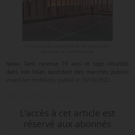
Construction d’un parking Silo de 350 places (Loire-
Atlantique) - © GaP Architectes
News Tank recense 19 avis et sept résultats
dans son bilan quotidien des marchés publics
visant les mobilités, publié le 20/10/2022.
Parmi les 19 avis recensés :
• Un service de TAD en 2023 pour la CC
L'accès à cet article est
Castelnaudary Lauragais Audois (département
de l’Aude) ;
réservé aux abonnés
• Une mission d’assistance technique à maîtrise