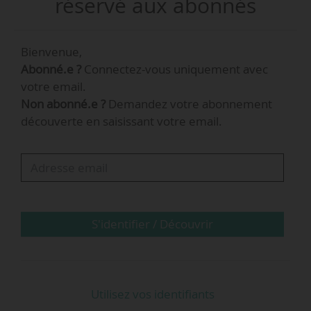
réservé aux abonnés
2025, la durée de l’expérimentation d’un
dispositif de signalisation dynamique de deux
Bienvenue,
voies de circulation auxiliaires.
Abonné.e ?
Connectez-vous uniquement avec
votre email.
Non abonné.e ?
Demandez votre abonnement
découverte en saisissant votre email.
S'identifier / Découvrir
Utilisez vos identifiants