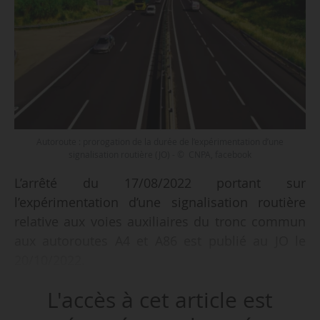
Autoroute : prorogation de la durée de l’expérimentation d’une
signalisation routière (JO) - © CNPA, facebook
L’arrêté du 17/08/2022 portant sur
l’expérimentation d’une signalisation routière
relative aux voies auxiliaires du tronc commun
aux autoroutes A4 et A86 est publié au JO le
20/10/2022.
L'accès à cet article est
Ce texte modifie un précédent arrêté
d’août 2016 et proroge de trois ans, soit jusqu’en