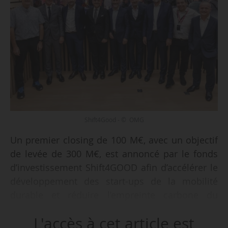
Shift4Good - © OMG
Un premier closing de 100 M€, avec un objectif
de levée de 300 M€, est annoncé par le fonds
d’investissement Shift4GOOD afin d’accélérer le
développement des start-ups de la mobilité
durable et réduire l’empreinte carbone du
secteur de la mobilité, le 18/10/2022. La société
L'accès à cet article est
de gestion effectue cette levée de fonds avec le