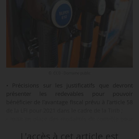
© CC0 - Domaine public
• Précisions sur les justificatifs que devront
présenter les redevables pour pouvoir
bénéficier de l’avantage fiscal prévu à l’article 58
de la LFI pour 2021 dans le cadre de la Tirib ;
• mise en place des modalités de contrôle pour
les carburants contenant des biocarburants,
L'accès à cet article est
présentant des enjeux spécifiques en termes de