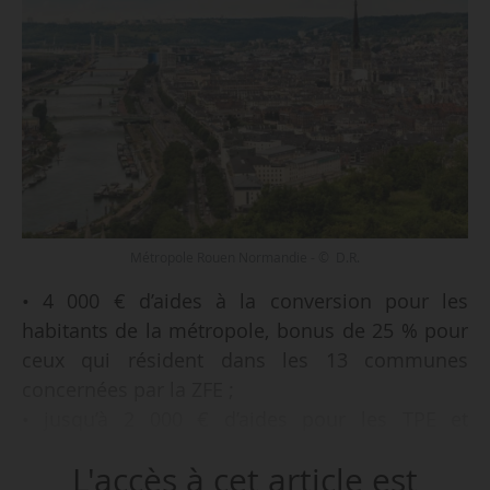
Métropole Rouen Normandie - © D.R.
• 4 000 € d’aides à la conversion pour les
habitants de la métropole, bonus de 25 % pour
ceux qui résident dans les 13 communes
concernées par la ZFE ;
• jusqu’à 2 000 € d’aides pour les TPE et
associations ;
L'accès à cet article est
• gratuité des TC durant deux ans pour les