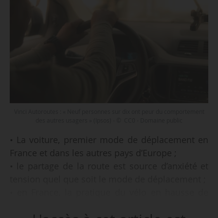
Vinci Autoroutes : « Neuf personnes sur dix ont peur du comportement
des autres usagers » (Ipsos) - © CC0 - Domaine public
• La voiture, premier mode de déplacement en
France et dans les autres pays d’Europe ;
• le partage de la route est source d’anxiété et
tension quel que soit le mode de déplacement ;
• en France, la pratique du vélo en hausse de
31 % en milieu urbain, + 7 % de cyclistes tués ;