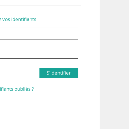
z vos identifiants
S'identifier
ifiants oubliés ?