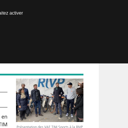
Nous joindre
itez activer
Espace abonné
, en
TIM
Présentation des VAE TIM Sports à la RIVP