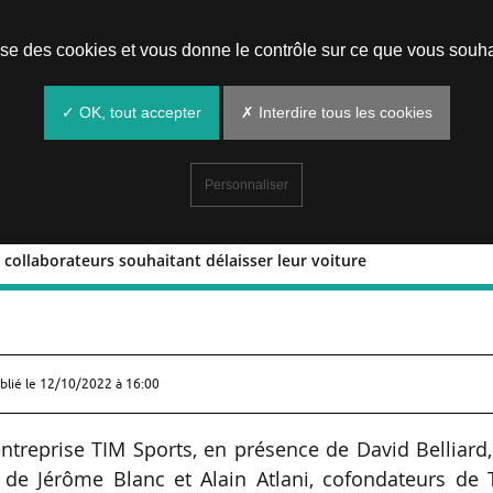
Prendre un rendez-vous
lise des cookies et vous donne le contrôle sur ce que vous souha
✓ OK, tout accepter
✗ Interdire tous les cookies
Personnaliser
s collaborateurs souhaitant délaisser leur voiture
our les collaborateurs souhaitant
blié le
12/10/2022 à 16:00
’entreprise TIM Sports, en présence de David Belliard
t de Jérôme Blanc et Alain Atlani, cofondateurs de 