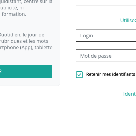
idistant, centré sur la
ublicité, ni
i formation.
Utilise
uotidien, le jour de
rubriques et les mots
artphone (App), tablette
R
Retenir mes identifiants
Ident