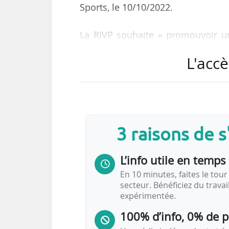
Sports, le 10/10/2022.
La RIVP souhaite « promouvoir u
ses collaborateurs.
L'accè
La régie a passé, au total, une
proposer de nouvelles solutions d
voiture en faveur d’une mobilité p
3 raisons de 
Pour David Belliard, « ce service 
l’heure de la révolution des mobi
L’info utile en temps 
location de VAE est un service plébi
En 10 minutes, faites le tour 
secteur. Bénéficiez du trava
expérimentée.
100% d’info, 0% de 