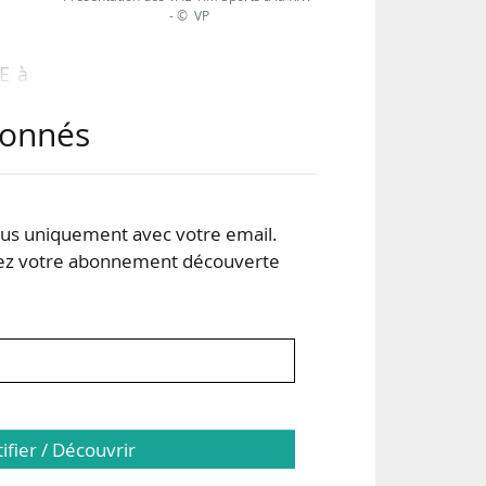
- © VP
E à
abonnés
our
r la
s uniquement avec votre email.
 votre abonnement découverte
s. À
t la
tifier / Découvrir