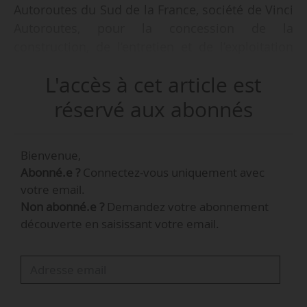
Autoroutes du Sud de la France, société de Vinci
Autoroutes, pour la concession de la
construction, de l’entretien et de l’exploitation
d’autoroutes, est publié au JO le 11/10/2022.
L'accès à cet article est
Dans la partie « Sections, ouvrages et
réservé aux abonnés
installations annexes construits par le
concessionnaire », la concession sur « la
Bienvenue,
bretelle autoroutière A680 de liaison entre
Abonné.e ?
Connectez-vous uniquement avec
l’autoroute A68 et l’autoroute A69, d’une
votre email.
longueur de 9,8 km » remplace « la bretelle
Non abonné.e ?
Demandez votre abonnement
autoroutière A 680 de liaison de l’autoroute A 68
découverte en saisissant votre email.
à la RD 112 près de Verfeil en direction de
Castres (Haute-Garonne), d’une longueur de
9 km ».
Cet avenant à la convention de concession et