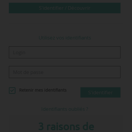
les modifications qu’il apporte au cahier des
S'identifier / Découvrir
charges annexé entrent en vigueur dès leur…
Utilisez vos identifiants
Retenir mes identifiants
S'identifier
Identifiants oubliés ?
3 raisons de