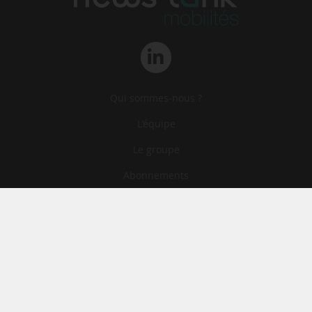
Qui sommes-nous ?
L‘équipe
Le groupe
Abonnements
Contact
Archives
CGA
Mentions légales
Confidentialité