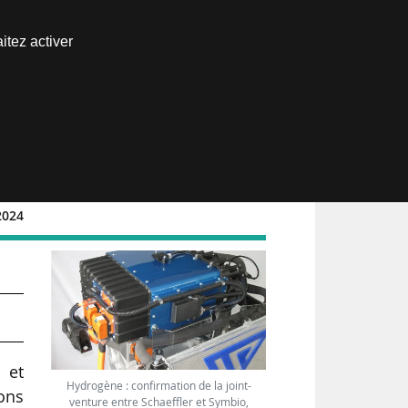
Nous joindre
itez activer
Espace abonné
2024
o,
 et
Hydrogène : confirmation de la joint-
ons
venture entre Schaeffler et Symbio,