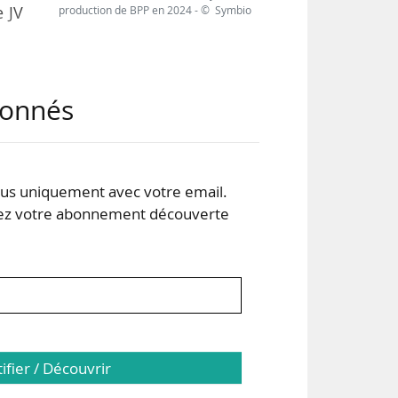
e JV
production de BPP en 2024 - © Symbio
 clé
abonnés
).
s uniquement avec votre email.
 votre abonnement découverte
tifier / Découvrir