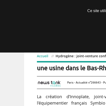
Découvrir sans engagement
Ce site uti
Menu
Accueil
Hydrogène : joint-venture conf
Hydrogène : joint-ventur
une usine dans le Bas-R
Paris - Actualité n°266643 - P
La création d’Innoplate, joint
l’équipementier français Symbio