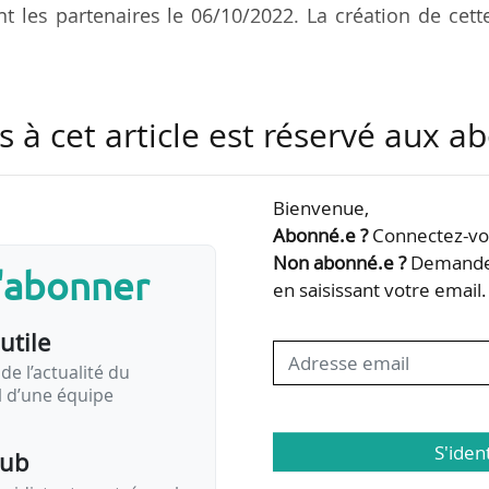
t les partenaires le 06/10/2022. La création de cett
 2024 la production de plaques bipolaires, un élément
s à cet article est réservé aux 
e échelle, en implantant un site à Haguenau (Bas-Rhin
 la joint-venture
Bienvenue,
Abonné.e ?
Connectez-vou
 Schaeffler située à Haguenau (Bas-Rhin) ;
Non abonné.e ?
Demandez
e plaques bipolaires de piles à combustible à grande échelle ;
s'abonner
é initiale de 4 millions de
BPP
…
en saisissant votre email.
utile
de l’actualité du
il d’une équipe
S'iden
pub