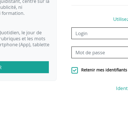
idistant, centré sur la
ublicité, ni
i formation.
Utilise
uotidien, le jour de
rubriques et les mots
artphone (App), tablette
R
Retenir mes identifiants
Ident