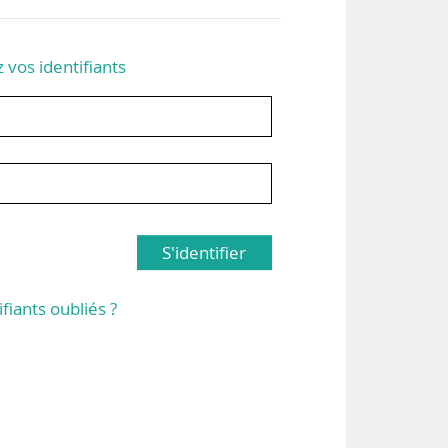
z vos identifiants
S'identifier
ifiants oubliés ?