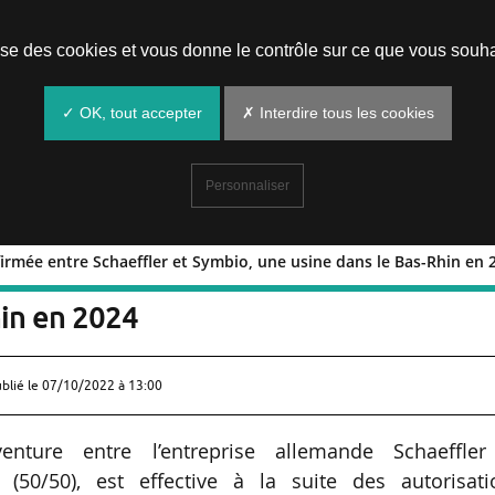
Prendre un rendez-vous
lise des cookies et vous donne le contrôle sur ce que vous souha
✓ OK, tout accepter
✗ Interdire tous les cookies
Personnaliser
irmée entre Schaeffler et Symbio, une usine dans le Bas-Rhin en 
e confirmée entre Schaeffler et Symbi
hin en 2024
ublié le
07/10/2022 à 13:00
-venture entre l’entreprise allemande Schaeffler
 (50/50), est effective à la suite des autorisati