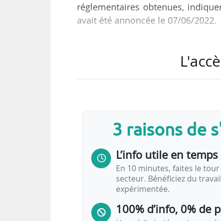
réglementaires obtenues, indiquen
avait été annoncée le 07/06/2022.
L’objectif est d’industrialiser en
L'accè
dans la fabrication de PAC à grand
Déploiement et spécialités de
Innoplate, joint-venture entre Symbio et
Objectif : industrialiser la production d
3 raisons de 
Production : début 2024 avec une capacit
L’info utile en temps 
En 10 minutes, faites le tour 
secteur. Bénéficiez du trava
expérimentée.
100% d’info, 0% de 