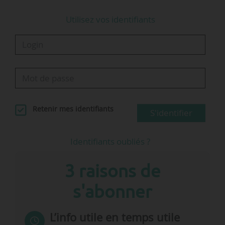
(-13,1 %).
Utilisez vos identifiants
« En approchant les 21 % de parts de
marché le mois dernier, les…
Retenir mes identifiants
S'identifier
Identifiants oubliés ?
3 raisons de
s'abonner
L’info utile en temps utile