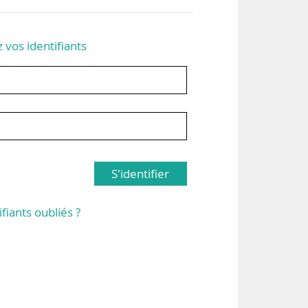
z vos identifiants
S'identifier
ifiants oubliés ?