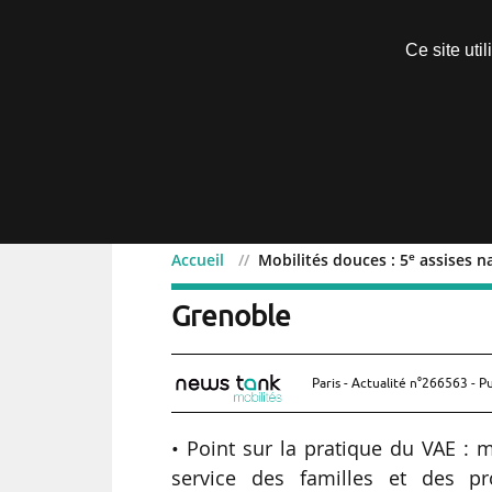
Découvrir sans engagement
Ce site uti
Menu
e
Accueil
Mobilités douces : 5
assises n
e
Mobilités douces : 5
ass
Grenoble
Paris - Actualité n°266563 - P
• Point sur la pratique du VAE : m
service des familles et des pr