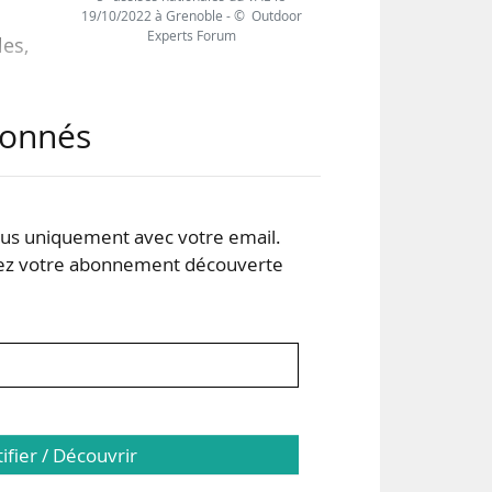
19/10/2022 à Grenoble - © Outdoor
Experts Forum
es,
abonnés
rts
i le
s uniquement avec votre email.
s du
 votre abonnement découverte
tifier / Découvrir