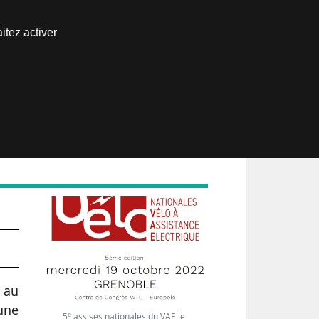
Nous joindre
itez activer
Espace abonné
à
s au
une
e
5
assises nationales du VAE le