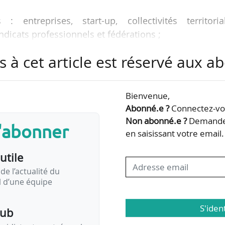
 entreprises, start-up, collectivités territorial
dicats professionnels et fédérations ;
s à cet article est réservé aux 
ises nationales du VAE organisée par Outdoor Expe
Bienvenue,
nt dépassé 2,8 millions d’unités dont 660 000 VAE. S
Abonné.e ?
Connectez-vou
volume, il atteint 59 % en valeur. Les professionnel
Non abonné.e ?
Demandez
s'abonner
ui va durer au moins dix ans. »
en saisissant votre email.
utile
s du VAE
de l’actualité du
il d’une équipe
S'iden
pub