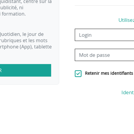
idistant, centré sur la
ublicité, ni
i formation.
Utilise
uotidien, le jour de
rubriques et les mots
artphone (App), tablette
R
Retenir mes identifiants
Ident