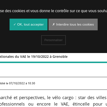
Prendre un rendez-vous
lise des cookies et vous donne le contrôle sur ce que vous souha
✓ OK, tout accepter
✗ Interdire tous les cookies
Personnaliser
ationales du VAE le 19/10/2022 à Grenoble
ises nationales du VAE le 19/10/2022 
ublié le
07/10/2022 à 10:30
arché et perspectives, le vélo cargo : star des ville
ofessionnels ou encore le VAE, étincelle pour 