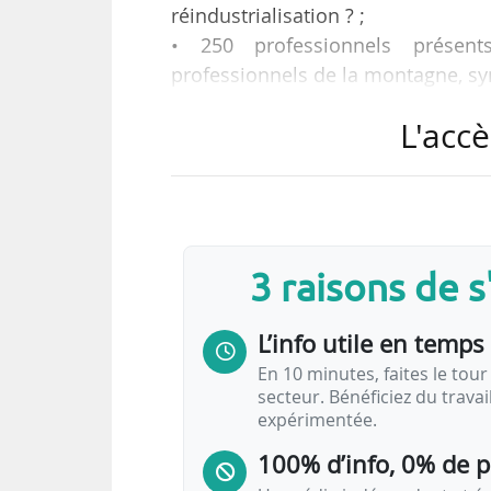
réindustrialisation ? ;
• 250 professionnels présents :
professionnels de la montagne, syn
L'accè
e
tel est le programme de la 5
Ass
Forum le 19/10/2022.
« En 2021, les ventes annuelles o
VAE représente 24 % des ventes en 
3 raisons de 
secteur prédisent une croissance q
L’info utile en temps 
e
5
assises nationale
En 10 minutes, faites le tour 
secteur. Bénéficiez du trava
Outdoor Experts Forum
expérimentée.
Le 19 octobre…
100% d’info, 0% de 