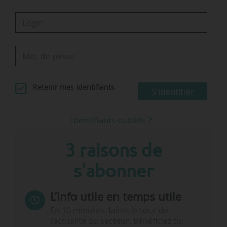
observe une grande disparité entre le nord…
Retenir mes identifiants
S'identifier
Identifiants oubliés ?
3 raisons de
s'abonner
L’info utile en temps utile
En 10 minutes, faites le tour de
l’actualité du secteur. Bénéficiez du