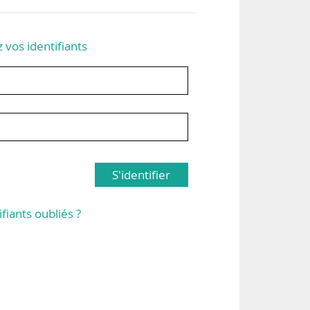
z vos identifiants
S'identifier
ifiants oubliés ?