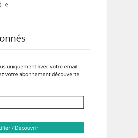
) le
ge à
abonnés
 de
s uniquement avec votre email.
 votre abonnement découverte
ndue
tifier / Découvrir