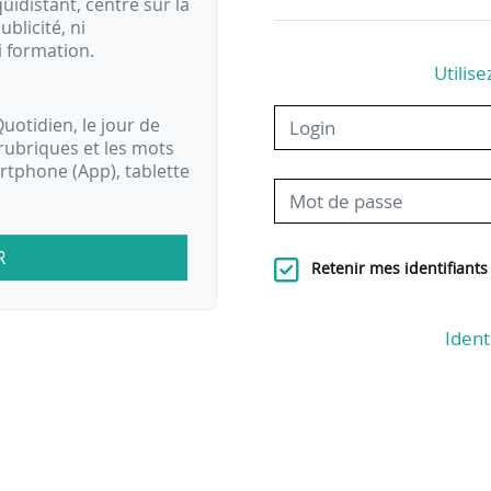
idistant, centré sur la
ublicité, ni
i formation.
Utilise
uotidien, le jour de
rubriques et les mots
artphone (App), tablette
R
Retenir mes identifiants
Ident