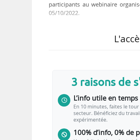
participants au webinaire organis
05/10/2022.
Ainsi, plusieurs solutions de port
L'accè
zéro (voir les détails ci-dessous).
En outre, les solutions de finance
• avance de financement de l’inf
réseau de distribution (GRD) rendu
3 raisons de 
• offre Lovigolt de paiement du coût
aux bailleurs sociaux ;
L’info utile en temps 
• prolongement de la validité de…
En 10 minutes, faites le tour 
secteur. Bénéficiez du trava
expérimentée.
100% d’info, 0% de 