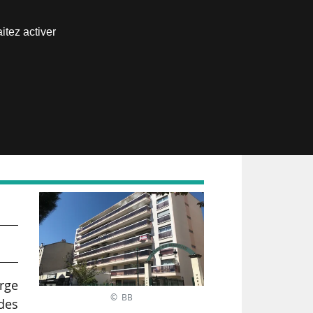
Nous joindre
itez activer
Espace abonné
arge
© BB
 des