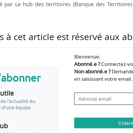
é par Le hub des territoires (Banque des Territoires
age financier existent pour permettre ce reste à char
s à cet article est réservé aux 
ment ont évolué ces dernières semaines :
Bienvenue,
rastructure électrique commune par le gestionnaire
Abonné.e ?
Connectez-vou
e possible par le décret du 21/09/2022 ;
Non abonné.e ?
Demandez
s'abonner
 de l’infrastructure pour l’habitat collectif privé éte
en saisissant votre email.
utile
de l’actualité du
il d’une équipe
S'iden
pub